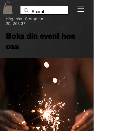
Höganäs, Storgatan
20, 263 37
Boka din event hos
oss