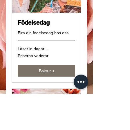
Födelsedag
Fira din födelsedag hos oss
Läser in dagar...
Priserna
Priserna varierar
varierar
Boka nu