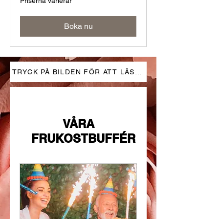
Priserna varierar
varierar
Boka nu
TRYCK PÅ BILDEN FÖR ATT LÄSA MER
VÅRA
FRUKOSTBUFFÉR