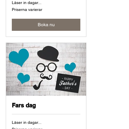
Läser in dagar...
Priserna
Priserna varierar
varierar
Boka nu
Fars dag
Läser in dagar...
Priserna