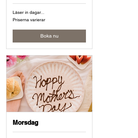
Läser in dagar...
Priserna
Priserna varierar
varierar
Boka nu
Morsdag