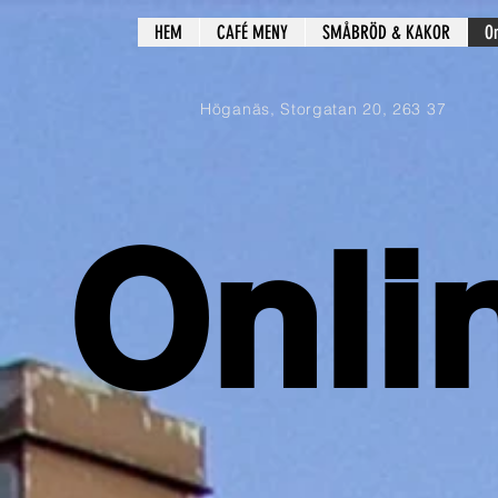
HEM
CAFÉ MENY
SMÅBRÖD & KAKOR
On
Höganäs, Storgatan 20, 263 37
Onli