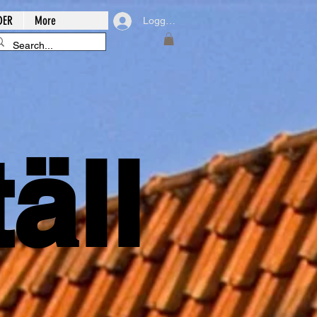
DER
More
Logga in
äll