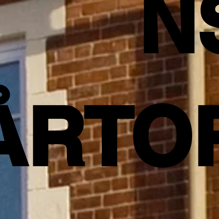
N
ÅRTO