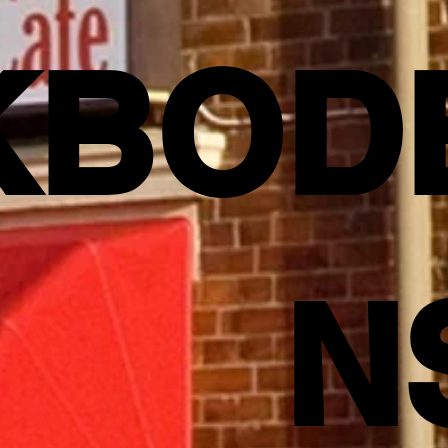
KBOD
N