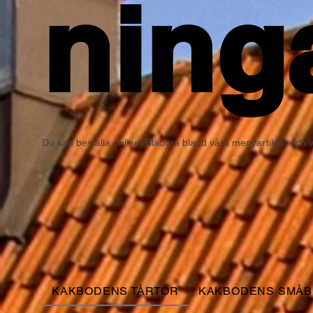
ning
Du kan beställa online! Bläddra bland våra menyartiklar och väl
KAKBODENS TÅRTOR
KAKBODENS SMÅ