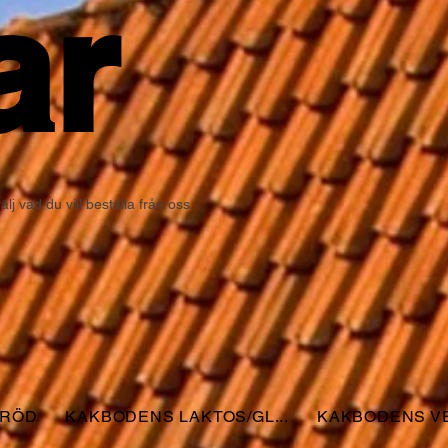
ar
j vad du vill beställa från oss.
BRÖD
KAKBODENS LAKTOS/GL...
KAKBODENS VE